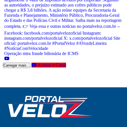
Operação mira fraude bilionária de ICMS
Assinar o Canal
Carregar mais...