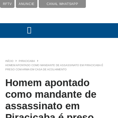
RFTV
ANUNCIE
CANAL WHATSAPP
INÍCIO
PIRACICABA
HOMEM APONTADO COMO MANDANTE DE ASSASSINATO EM PIRACICABA É
PRESO COM ARMA EM CASA DE ACOLHIMENTO
Homem apontado
como mandante de
assassinato em
Piracicaba é preso