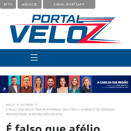
RFTV
ANUNCIE
CANAL WHATSAPP
INÍCIO
ÚLTIMAS
É FALSO QUE AFÉLIO SEJA RESPONSÁVEL PELO FRIO E AUMENTO DE DOENÇAS
RESPIRATÓRIAS, ALERTAM ESPECIALISTAS
É falso que afélio