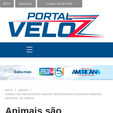
RFTV
ANUNCIE
CANAL WHATSAPP
INÍCIO
LIMEIRA
ANIMAIS SÃO RESGATADOS DURANTE REINTEGRAÇÃO DA ANTIGA GARAGEM
MUNICIPAL DE LIMEIRA
Animais são