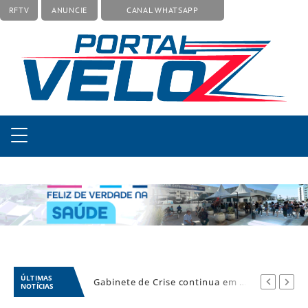
RFTV
ANUNCIE
CANAL WHATSAPP
ÚLTIMAS
Homem de 65 anos desaparece após sair do trabalho em Americana
Gabinete de Crise continua em operação após ciclone provocar 15 ocorrências em São Paulo
NOTÍCIAS