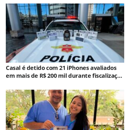
curso eletrônico, mecatrônico, Técnico de planejamento e controle
de produção, Técnico elétrica: curso de elétrica ou mecatrônica,
Torneiro mecânico: curso na área. Vagas para graduação: Analista
Fiscal, Atendente de Balcão, Engenheiro de Automação,
Nutricionista, Vendedor Autônomo.
Casal é detido com 21 iPhones avaliados
em mais de R$ 200 mil durante fiscalização
em ônibus em Campinas