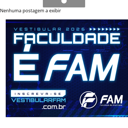
sexta-feira, das 9 às 16 horas. Mais informações pelo telefone (19)
3499.1015. Confira as vagas disponíveis: Vagas para alfabetizado
Nenhuma postagem a exibir
Açougueiro, Açougueiro(a), Ajudante de Caminhão, Ajudante de
Cozinha, Ajudante de Marcenaria, Ajudante de Produção,
Ajudante de Serviços Gerais, Ajudante Geral, Ajudante Geral
(Obras), Ajudante Geral/Aprendiz, Ajudante Operador de
Máquina, Ajudante/Servente de Obras, Almoxarife Júnior,
Atendente, Auxiliar de Cozinha, Auxiliar de Jardinagem, Auxiliar
de Limpeza, Auxiliar de Produção, Auxiliar de Serviços Gerais,
Auxiliar de Serviços Gerais/Jardinagem, Balconista, Balconista de
Açougue, Caldeireiro, Carpinteiro, Chapeiro, Confeiteiro(a),
Cortador(a), Costureiro(a), Cozinheiro(a) Industrial, Cozinheiro(a)
Sênior, Embalador, Empregada Doméstica,
Esmerilhador/Rebarbador, Expedidor, Faxineiro, Lavador de
Veículos, Mecânico de Manutenção, Mecânico de Motor (Injeção
Eletrônica), Meio Oficial de Cozinha, Motorista, Motorista de
Micro-ônibus, Motorista de Ônibus, Motorista de Van, Operador(a)
de Caixa, Operador(a) de Central de Reciclagem, Operador(a) de
Empilhadeira, Operador(a) de Máquina, Operador(a) de Máquina
de Costura Industrial, Operador de Cartonagem C, Operador de
Grua, Operador de Loja, Operador de Loja – Hortifruti, Operador
de Máquinas Convencionais de Usinagem (Torno), Operador de