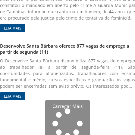
Divulgação/Emdec
constatou o mandado em aberto pelo crime A Guarda Municipal
de Campinas informou que capturou um homem, de 44 anos, que
era procurado pela Justiça pelo crime de tentativa de feminicídio.
A ação aconteceu na tarde desta sexta-feira, dia 8 de maio. Uma
LEIA MAIS
equipe da GM recebeu informação de que o foragido estaria em
Campinas. Após intensificação de patrulhamento, agentes do
Grupo de Ações Especiais localizaram e abordaram o suspeito no
Desenvolve Santa Bárbara oferece 877 vagas de emprego a
bairro Parque Industrial. Após consulta de antecedentes, foi
partir de segunda (11)
confirmado o mandado de prisão em aberto pelo crime. A
O Desenvolve Santa Bárbara disponibiliza 877 vagas de emprego
tentativa de feminicídio aconteceu no dia 15 de fevereiro deste
ao trabalhador (a) a partir de segunda-feira (11). São
ano, na cidade de Itu. O homem violou a medida protetiva e
oportunidades para alfabetizados, trabalhadores com ensino
agrediu a ex-companheira com diversos golpes de faca, na frente
fundamental e médio, cursos específicos e graduação. As vagas
do seu filho. O procurado foi conduzido ao 1º Distrito Policial,
podem ser encerradas sem aviso prévio. Os interessados podem
onde permaneceu preso, à disposição da Justiça. Foto:
enviar e-mail para empregos@santabarbara.sp.gov.br, colocando
Divulgação/Prefeitura de Campinas
LEIA MAIS
no assunto o nome da vaga desejada e no corpo do e-mail os
dados: nome completo, CPF, RG e currículo ou ir presencialmente
Carregar Mais
com documentos e Carteira de Trabalho (física ou aplicativo
Carteira de Trabalho Digital). O Desenvolve Santa Bárbara está
localizado no Villa Multimall, na Rua do Ósmio, 975, paralela com
a Avenida Santa Bárbara. O atendimento do setor é de segunda a