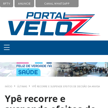
RFTV
ANUNCIE
CANAL WHATSAPP
INÍCIO
ÚLTIMAS
YPÊ RECORRE E SUSPENDE EFEITOS DE DECISÃO DA ANVISA
Ypê recorre e