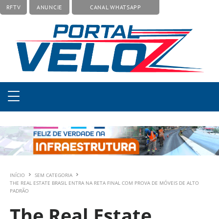
RFTV
ANUNCIE
CANAL WHATSAPP
INÍCIO
SEM CATEGORIA
THE REAL ESTATE BRASIL ENTRA NA RETA FINAL COM PROVA DE MÓVEIS DE ALTO
PADRÃO
The Real Estate