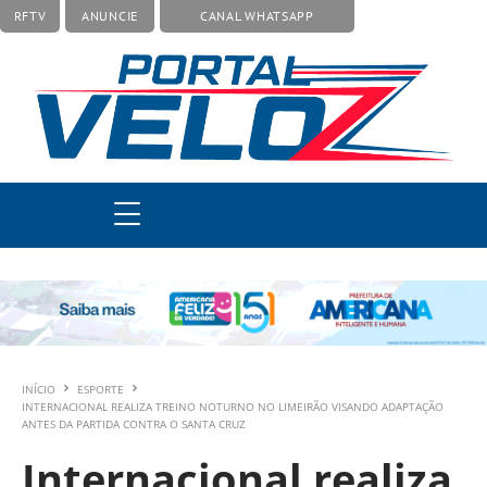
RFTV
ANUNCIE
CANAL WHATSAPP
INÍCIO
ESPORTE
INTERNACIONAL REALIZA TREINO NOTURNO NO LIMEIRÃO VISANDO ADAPTAÇÃO
ANTES DA PARTIDA CONTRA O SANTA CRUZ
Internacional realiza