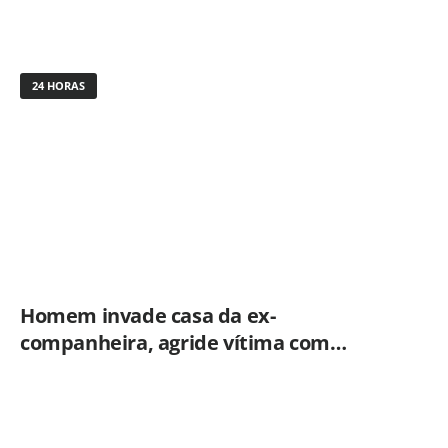
24 HORAS
Homem invade casa da ex-
companheira, agride vítima com
tesoura e é preso em flagrante pela
GCM de Limeira