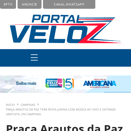
RFTV
ANUNCIE
CANAL WHATSAPP
INÍCIO
CAMPINAS
PRAÇA ARAUTOS DA PAZ TERÁ FESTA JUNINA COM MÚSICA AO VIVO E ENTRADA
GRATUITA, EM CAMPINAS
Praça Arautos da Paz