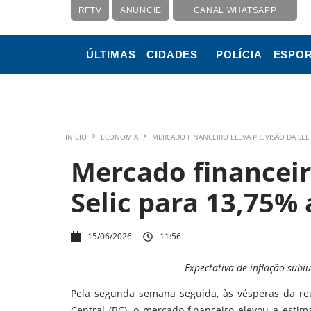
RFTV
ANUNCIE
CANAL WHATSAPP
ÚLTIMAS
CIDADES
POLÍCIA
ESPO
INÍCIO
ECONOMIA
MERCADO FINANCEIRO ELEVA PREVISÃO DA SEL
Mercado financeir
Selic para 13,75%
15/06/2026
11:56
Expectativa de inflação sub
Pela segunda semana seguida, às vésperas da re
Central (BC), o mercado financeiro elevou a estima