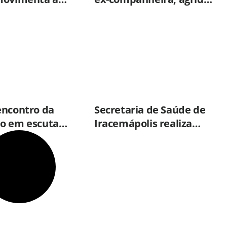
a Migração neste
vítima com tesoura e é
8)
preso em flagrante pela
GCM de Limeira
encontro da
Secretaria de Saúde de
o em escuta
Iracemápolis realiza
izada reforça
vacinação em empresas
áticas para
para ampliar
 de crianças e
imunização
entes em
ana