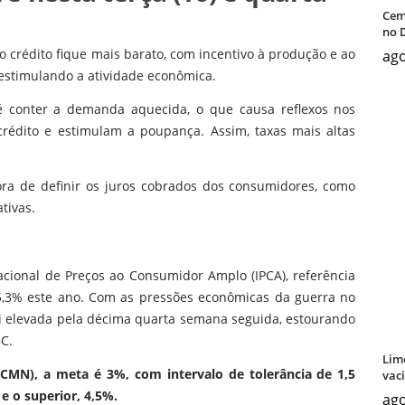
Cem
no D
o crédito fique mais barato, com incentivo à produção e ao
ago
 estimulando a atividade econômica.
é conter a demanda aquecida, o que causa reflexos nos
crédito e estimulam a poupança. Assim, taxas mais altas
ra de definir os juros cobrados dos consumidores, como
tivas.
acional de Preços ao Consumidor Amplo (IPCA), referência
a 5,3% este ano. Com as pressões econômicas da guerra no
oi elevada pela décima quarta semana seguida, estourando
BC.
Lim
(CMN), a meta é 3%, com intervalo de tolerância de 1,5
vac
 e o superior, 4,5%.
ago