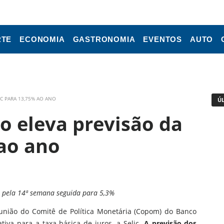
RTE
ECONOMIA
GASTRONOMIA
EVENTOS
AUTO
IC PARA 13,75% AO ANO
Ú
o eleva previsão da
 ao ano
iu pela 14ª semana seguida para 5,3%
união do Comitê de Política Monetária (Copom) do Banco
tiva para a taxa básica de juros, a Selic.
A previsão dos