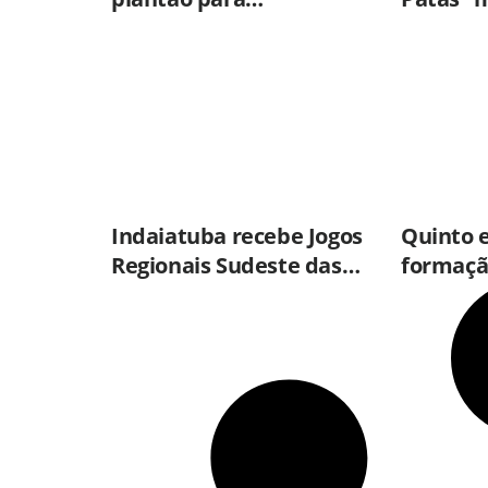
atualização da
Praça d
caderneta de vacinação
sábado (
neste sábado (8)
Indaiatuba recebe Jogos
Quinto 
Regionais Sudeste das
formaçã
Olimpíadas Especiais
especial
Brasil
ações pr
proteção
adolesc
Americ