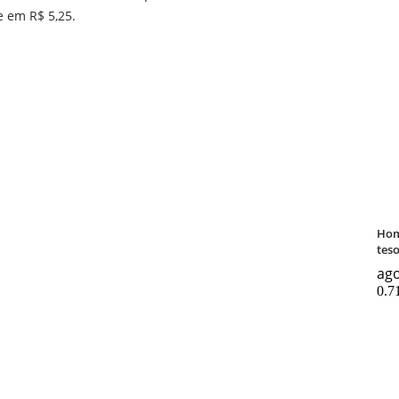
e em R$ 5,25.
Hom
tes
ago