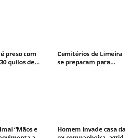
é preso com
Cemitérios de Limeira
30 quilos de
se preparam para
 e munições
receber visitantes no
ira após ação
Dia dos Pais; veja
orientações
nimal “Mãos e
Homem invade casa da
movimenta a
ex-companheira, agride