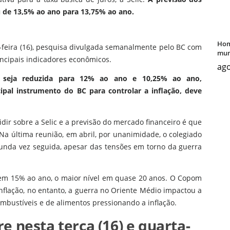
ou de 13,5% ao ano para 13,75% ao ano.
Hom
feira (16), pesquisa divulgada semanalmente pelo BC com
mun
rincipais indicadores econômicos.
ago
c seja reduzida para 12% ao ano e 10,25% ao ano,
ipal instrumento do BC para controlar a inflação, deve
ir sobre a Selic e a previsão do mercado financeiro é que
Na última reunião, em abril, por unanimidade, o colegiado
gunda vez seguida, apesar das tensões em torno da guerra
u em 15% ao ano, o maior nível em quase 20 anos. O Copom
nflação, no entanto, a guerra no Oriente Médio impactou a
bustíveis e de alimentos pressionando a inflação.
 nesta terça (16) e quarta-