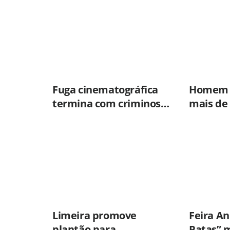
Fuga cinematográfica
Homem 
termina com criminoso
mais de 
preso após mobilizar
maconha
forças de segurança de
em Lime
Campinas e Jundiaí
do BAEP
Limeira promove
Feira A
plantão para
Patas” 