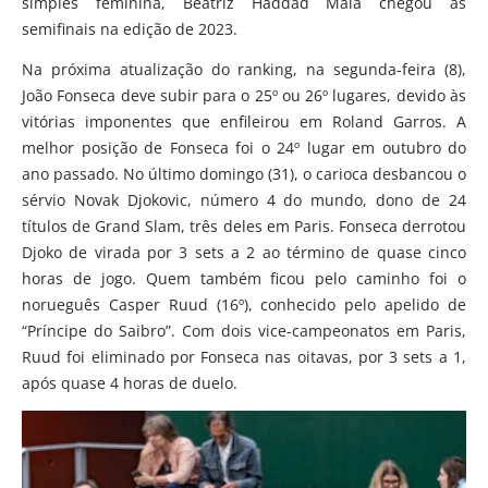
simples feminina, Beatriz Haddad Maia chegou às
semifinais na edição de 2023.
Na próxima atualização do ranking, na segunda-feira (8),
João Fonseca deve subir para o 25º ou 26º lugares, devido às
vitórias imponentes que enfileirou em Roland Garros. A
melhor posição de Fonseca foi o 24º lugar em outubro do
ano passado. No último domingo (31), o carioca desbancou o
sérvio Novak Djokovic, número 4 do mundo, dono de 24
títulos de Grand Slam, três deles em Paris. Fonseca derrotou
Djoko de virada por 3 sets a 2 ao término de quase cinco
horas de jogo. Quem também ficou pelo caminho foi o
norueguês Casper Ruud (16º), conhecido pelo apelido de
“Príncipe do Saibro”. Com dois vice-campeonatos em Paris,
Ruud foi eliminado por Fonseca nas oitavas, por 3 sets a 1,
após quase 4 horas de duelo.