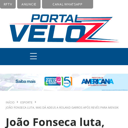
RFTV
ANUNCIE
CANAL WHATSAPP
INÍCIO
ESPORTE
JOÃO FONSECA LUTA, MAS DÁ ADEUS A ROLAND GARROS APÓS REVÉS PARA MENSIK
João Fonseca luta,