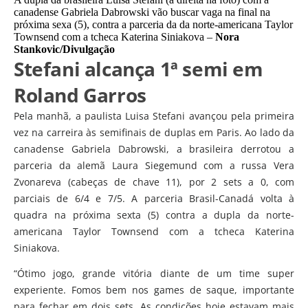
canadense Gabriela Dabrowski vão buscar vaga na final na
próxima sexa (5), contra a parceria da da norte-americana Taylor
Townsend com a tcheca Katerina Siniakova –
Nora
Stankovic/Divulgação
Stefani alcança 1ª semi em
Roland Garros
Pela manhã, a paulista Luisa Stefani avançou pela primeira
vez na carreira às semifinais de duplas em Paris. Ao lado da
canadense Gabriela Dabrowski, a brasileira derrotou a
parceria da alemã Laura Siegemund com a russa Vera
Zvonareva (cabeças de chave 11), por 2 sets a 0, com
parciais de 6/4 e 7/5. A parceria Brasil-Canadá volta à
quadra na próxima sexta (5) contra a dupla da norte-
americana Taylor Townsend com a tcheca Katerina
Siniakova.
“Ótimo jogo, grande vitória diante de um time super
experiente. Fomos bem nos games de saque, importante
para fechar em dois sets. As condições hoje estavam mais