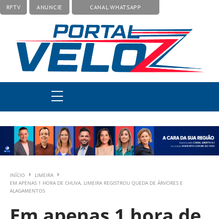
RFTV
ANUNCIE
CANAL WHATSAPP
INÍCIO
LIMEIRA
EM APENAS 1 HORA DE CHUVA, LIMEIRA REGISTROU QUEDA DE ÁRVORES E
ALAGAMENTOS
Em apenas 1 hora de