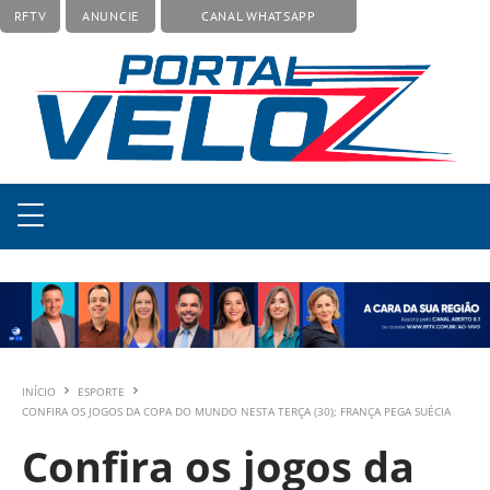
RFTV
ANUNCIE
CANAL WHATSAPP
INÍCIO
ESPORTE
CONFIRA OS JOGOS DA COPA DO MUNDO NESTA TERÇA (30); FRANÇA PEGA SUÉCIA
Confira os jogos da