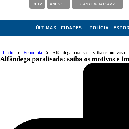
RFTV
ANUNCIE
CANAL WHATSAPP
ÚLTIMAS
CIDADES
POLÍCIA
ESPO
Início
Economia
Alfândega paralisada: saiba os motivos e 
Alfândega paralisada: saiba os motivos e i