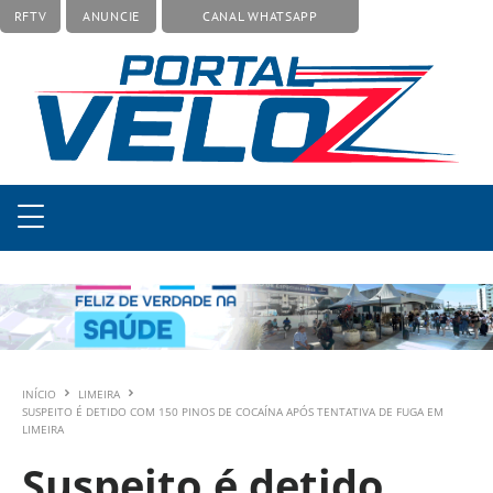
RFTV
ANUNCIE
CANAL WHATSAPP
INÍCIO
LIMEIRA
SUSPEITO É DETIDO COM 150 PINOS DE COCAÍNA APÓS TENTATIVA DE FUGA EM
LIMEIRA
Suspeito é detido