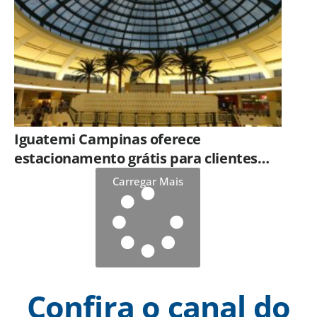
Iguatemi Campinas oferece
estacionamento grátis para clientes
que consumirem em restaurantes
Carregar Mais
Confira o canal do