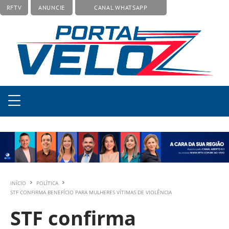
RFTV
ANUNCIE
CANAL WHATSAPP
INÍCIO
POLÍTICA
STF CONFIRMA BENEFÍCIO PARA MULHERES VÍTIMAS DE VIOLÊNCIA
STF confirma