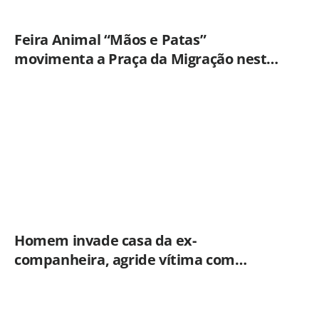
Feira Animal “Mãos e Patas”
movimenta a Praça da Migração neste
sábado (8)
Homem invade casa da ex-
companheira, agride vítima com
tesoura e é preso em flagrante pela
GCM de Limeira