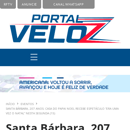
RFTV
ANUNCIE
CANAL WHATSAPP
INÍCIO
EVENTOS
SANTA BÁRBARA, 207 ANOS: CASA DO PAPAI NOEL RECEBE ESPETÁCULO “ERA UMA
VEZ O NATAL” NESTA SEGUNDA (15)
Santa Bárbara, 207