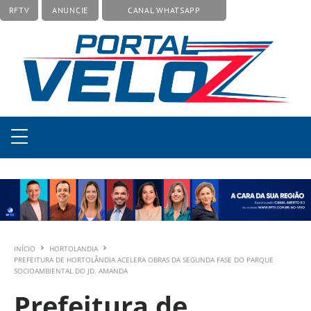
RFTV
ANUNCIE
CANAL WHATSAPP
INÍCIO
HORTOLANDIA
PREFEITURA DE HORTOLÂNDIA ACELERA OBRAS DA SEGUNDA FASE DO PARQUE
SOCIOAMBIENTAL DO JD. AMANDA
Prefeitura de