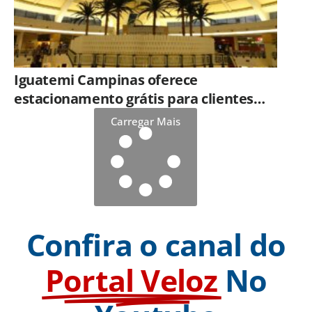
Iguatemi Campinas oferece
estacionamento grátis para clientes
que consumirem em restaurantes
Carregar Mais
Confira o canal do
Portal Veloz
No