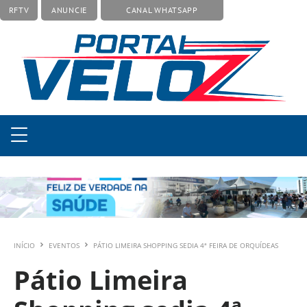
RFTV
ANUNCIE
CANAL WHATSAPP
INÍCIO
EVENTOS
PÁTIO LIMEIRA SHOPPING SEDIA 4ª FEIRA DE ORQUÍDEAS
Pátio Limeira