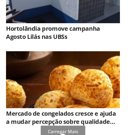
Hortolândia promove campanha
Agosto Lilás nas UBSs
Mercado de congelados cresce e ajuda
a mudar percepção sobre qualidade
dos alimentos prontos
Carregar Mais