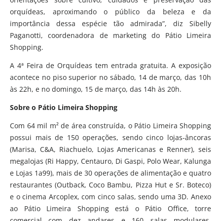
orquídeas, aproximando o público da beleza e da
importância dessa espécie tão admirada”, diz Sibelly
Paganotti, coordenadora de marketing do Pátio Limeira
Shopping.
A 4ª Feira de Orquídeas tem entrada gratuita. A exposição
acontece no piso superior no sábado, 14 de março, das 10h
às 22h, e no domingo, 15 de março, das 14h às 20h.
Sobre o Pátio Limeira Shopping
Com 64 mil m² de área construída, o Pátio Limeira Shopping
possui mais de 150 operações, sendo cinco lojas-âncoras
(Marisa, C&A, Riachuelo, Lojas Americanas e Renner), seis
megalojas (Ri Happy, Centauro, Di Gaspi, Polo Wear, Kalunga
e Lojas 1a99), mais de 30 operações de alimentação e quatro
restaurantes (Outback, Coco Bambu, Pizza Hut e Sr. Boteco)
e o cinema Arcoplex, com cinco salas, sendo uma 3D. Anexo
ao Pátio Limeira Shopping está o Pátio Office, torre
comercial com dez andares e 160 salas modulares.