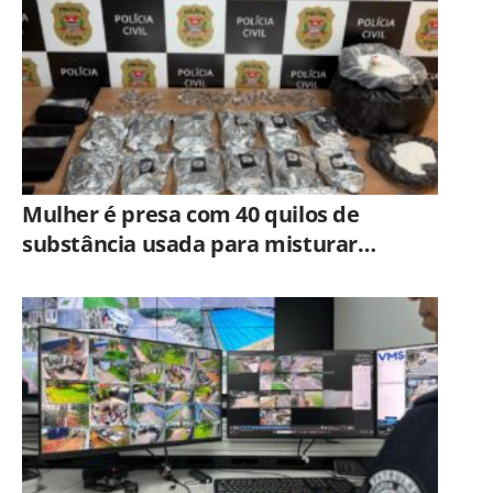
Mulher é presa com 40 quilos de
substância usada para misturar
cocaína e porções de skank em
Piracicaba