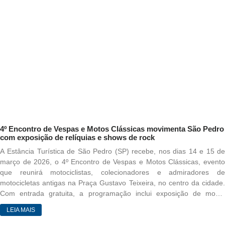
vacinação. A vacina contra o sarampo integra o Calendário Nacional
de Vacinação e a primeira dose deve ser ministrada aos 12 meses de
idade. A segunda dose deve ser dada aos 15 meses. Para quem não
tem comprovante de vacinação na infância, é necessária a
imunização com duas doses, no intervalo mínimo de 30 dias, se a
pessoa tiver entre 5 e 29 anos. Pessoas de 30 a 59 anos devem
tomar apenas uma dose. OMS A Organização Mundial da Saúde
(OMS) fez, em fevereiro deste ano, um alerta sobre esse assunto.
Segundo a entidade, em 2024 e 2025, houve um aumento de 32
vezes nos contágios de sarampo nas Américas. Fonte: Agência
Brasil Foto: Divulgação/Prefeitura de Campinas
4º Encontro de Vespas e Motos Clássicas movimenta São Pedro
com exposição de relíquias e shows de rock
A Estância Turística de São Pedro (SP) recebe, nos dias 14 e 15 de
março de 2026, o 4º Encontro de Vespas e Motos Clássicas, evento
que reunirá motociclistas, colecionadores e admiradores de
motocicletas antigas na Praça Gustavo Teixeira, no centro da cidade.
Com entrada gratuita, a programação inclui exposição de motos
clássicas, apresentações musicais e atividades voltadas à cultura do
LEIA MAIS
motociclismo. Organizado pela Reda Eventos, com apoio da Prefeitura
de São Pedro, por meio da Secretaria de Turismo e Cultura, o