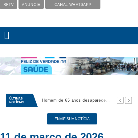
RFTV
ANUNCIE
CANAL WHATSAPP
ÚLTIMAS
Queda de helicóptero deixa quatro mortos na Vista Chinesa, no Rio de Janeiro
Homem de 65 anos desaparece após sair do trabalho em Americana
NOTÍCIAS
ENVIE SUA NOTÍCIA
11 de março de 2026