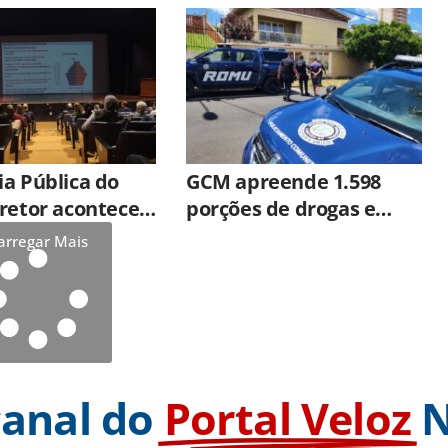
desta quinta-feira
(06/08)
a Pública do
GCM apreende 1.598
retor acontece
porções de drogas e
inta-feira (6)
prende 11 pessoas em
arregar Mais
um mês em Limeira
canal do
Portal Veloz
N