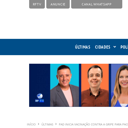
RFTV
ANUNCIE
CANAL WHATSAPP
ÚLTIMAS
CIDADES
POL
INÍCIO
ÚLTIMAS
PAD INICIA VACINAÇÃO CONTRA A GRIPE PARA P