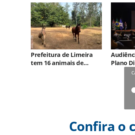
EducaTrânsito na
Cidade Mirim
Prefeitura de Limeira
Audiênci
tem 16 animais de
Plano Di
grande porte
nesta qu
C
disponíveis para adoção
no Horto
Confira o 