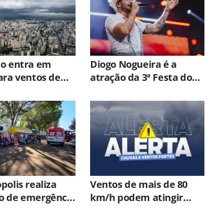
lo entra em
Diogo Nogueira é a
ara ventos de
atração da 3ª Festa do
 km/h com
Dia dos Pais em
e ciclone
Hortolândia
pical
polis realiza
Ventos de mais de 80
o de emergência
km/h podem atingir
tiplas vítimas
Hortolândia a partir