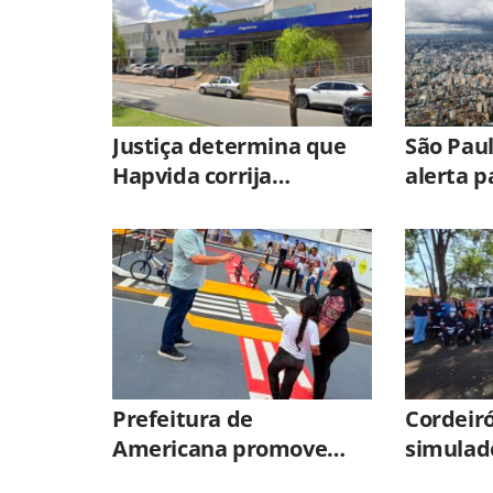
Justiça determina que
São Pau
Hapvida corrija
alerta p
irregularidades em
até 100
unidades de Limeira sob
avanço d
pena de multa
extratro
Prefeitura de
Cordeiró
Americana promove
simulad
atividade do
com múl