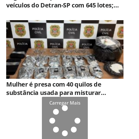
veículos do Detran-SP com 645 lotes;
veja como participar
Mulher é presa com 40 quilos de
substância usada para misturar
cocaína e porções de skank em
Carregar Mais
Piracicaba