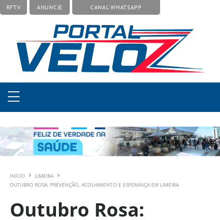
RFTV
ANUNCIE
CANAL WHATSAPP
INÍCIO
LIMEIRA
OUTUBRO ROSA: PREVENÇÃO, ACOLHIMENTO E ESPERANÇA EM LIMEIRA
Outubro Rosa: