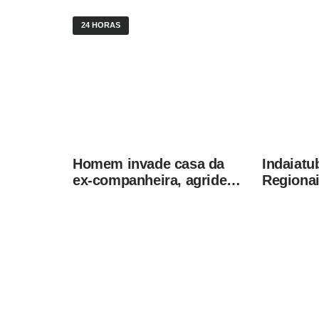
24 HORAS
Homem invade casa da
Indaiatu
ex-companheira, agride
Regionai
vítima com tesoura e é
Olimpíad
preso em flagrante pela
Brasil
GCM de Limeira