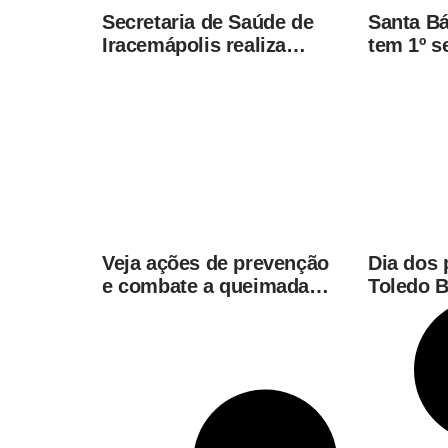
Secretaria de Saúde de
Santa Bá
Iracemápolis realiza
tem 1º 
vacinação em empresas
menor n
para ampliar imunização
e furtos
Veja ações de prevenção
Dia dos 
e combate a queimadas
Toledo B
nas rodovias de SP
apresen
neste sá