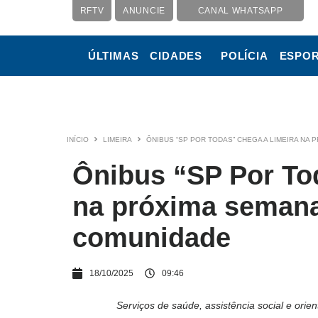
RFTV
ANUNCIE
CANAL WHATSAPP
ÚLTIMAS
CIDADES
POLÍCIA
ESPO
INÍCIO
LIMEIRA
ÔNIBUS “SP POR TODAS” CHEGA A LIMEIRA NA
Ônibus “SP Por To
na próxima semana
comunidade
18/10/2025
09:46
Serviços de saúde, assistência social e orien