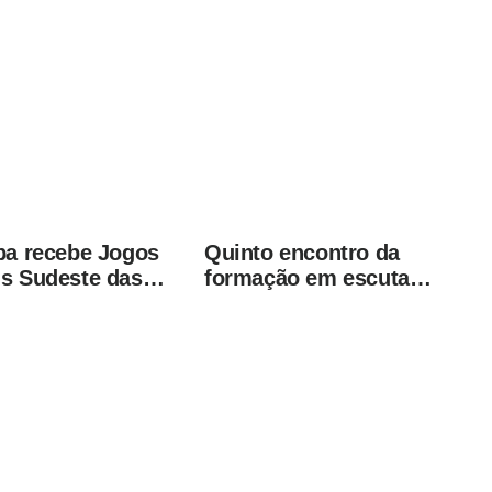
ba recebe Jogos
Quinto encontro da
s Sudeste das
formação em escuta
as Especiais
especializada reforça
ações práticas para
proteção de crianças e
adolescentes em
Americana