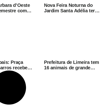
rbara d’Oeste
Nova Feira Noturna do
semestre com
Jardim Santa Adélia terá
úmero de roubos
vacinação itinerante
 desde 2001
nesta quinta-feira (6)
pais: Praça
Prefeitura de Limeira tem
arros recebe
16 animais de grande
tação musical
porte disponíveis para
bado (8)
adoção no Horto