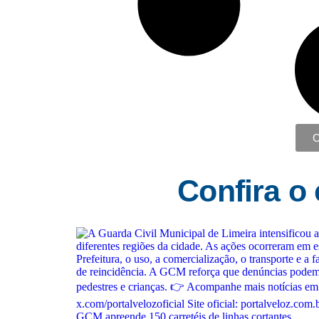
C
Confira o
GCM apreende 150 carretéis de linhas cortantes