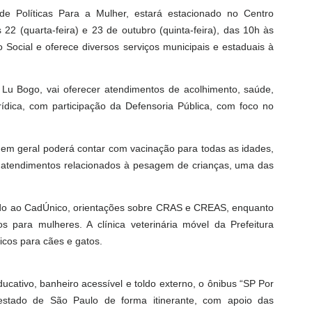
de Políticas Para a Mulher, estará estacionado no Centro
 22 (quarta-feira) e 23 de outubro (quinta-feira), das 10h às
 Social e oferece diversos serviços municipais e estaduais à
ra Lu Bogo, vai oferecer atendimentos de acolhimento, saúde,
jurídica, com participação da Defensoria Pública, com foco no
 em geral poderá contar com vacinação para todas as idades,
de atendimentos relacionados à pesagem de crianças, uma das
ado ao CadÚnico, orientações sobre CRAS e CREAS, enquanto
s para mulheres. A clínica veterinária móvel da Prefeitura
icos para cães e gatos.
ucativo, banheiro acessível e toldo externo, o ônibus “SP Por
estado de São Paulo de forma itinerante, com apoio das