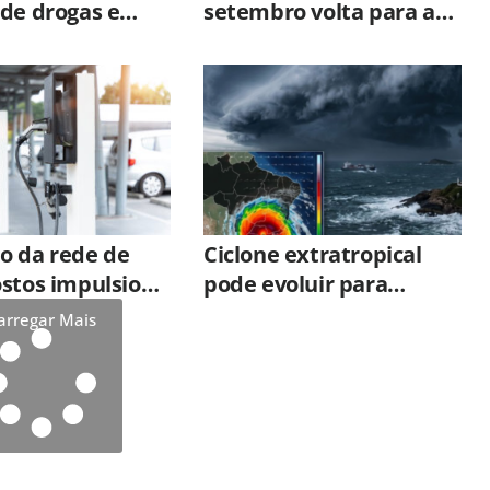
de drogas e
setembro volta para a
11 pessoas em
Dr. Trajano de Barros
em Limeira
em Limeira
o da rede de
Ciclone extratropical
ostos impulsiona
pode evoluir para
com veículos
ciclone bomba e
arregar Mais
s no Brasil
aumenta risco de
temporais no Sul