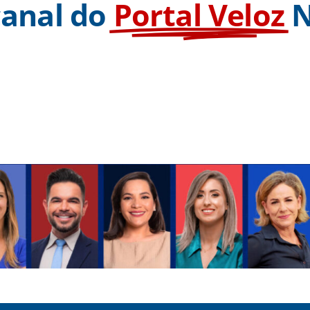
canal do
Portal Veloz
N