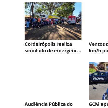
Cordeirópolis realiza
Ventos 
simulado de emergência
km/h po
com múltiplas vítimas
Hortolân
desta qu
(06/08)
Audiência Pública do
GCM apr