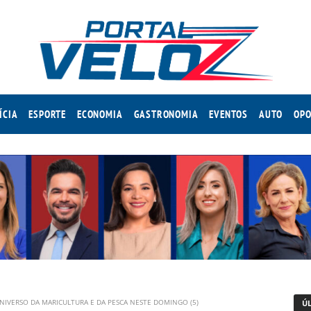
ÍCIA
ESPORTE
ECONOMIA
GASTRONOMIA
EVENTOS
AUTO
OPO
NIVERSO DA MARICULTURA E DA PESCA NESTE DOMINGO (5)
Ú