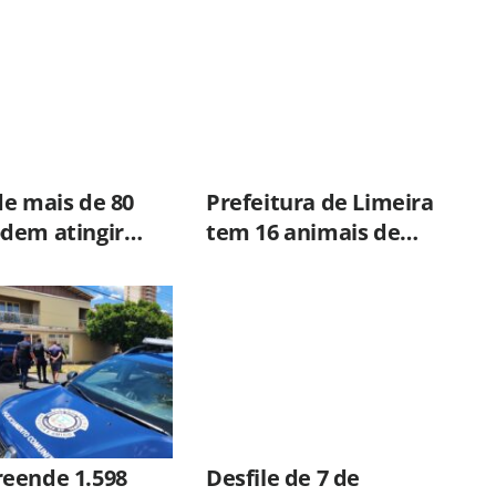
de mais de 80
Prefeitura de Limeira
dem atingir
tem 16 animais de
dia a partir
grande porte
inta-feira
disponíveis para adoção
no Horto
eende 1.598
Desfile de 7 de