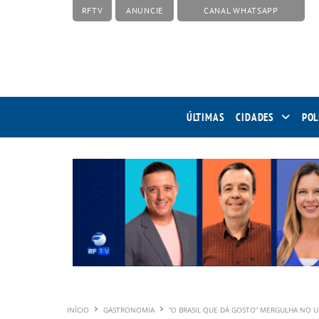
RFTV
ANUNCIE
CANAL WHATSAPP
ÚLTIMAS
CIDADES
POL
INÍCIO
GASTRONOMIA
“O BRASIL QUE DÁ GOSTO” MERGULHA NO U