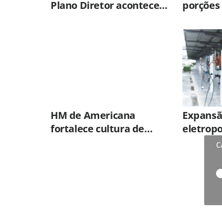
Plano Diretor acontece
porções 
nesta quinta-feira (6)
prende 
um mês 
HM de Americana
Expansã
fortalece cultura de
eletrop
segurança com
viagens 
C
treinamento sobre
elétrico
plano de emergência e
proteção contra
incêndios