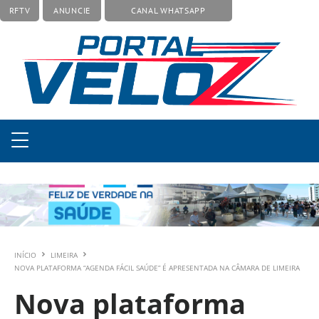
RFTV
ANUNCIE
CANAL WHATSAPP
INÍCIO
LIMEIRA
NOVA PLATAFORMA “AGENDA FÁCIL SAÚDE” É APRESENTADA NA CÂMARA DE LIMEIRA
Nova plataforma