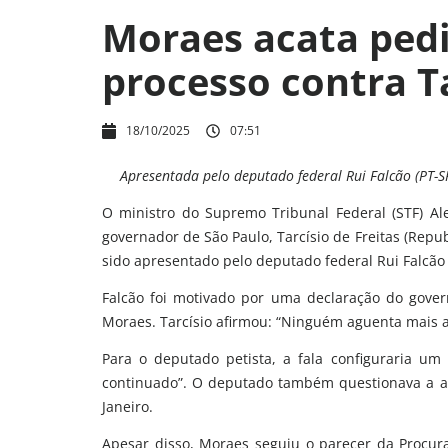
Moraes acata pedi
processo contra Ta
18/10/2025
07:51
Apresentada pelo deputado federal Rui Falcão (PT-S
O ministro do Supremo Tribunal Federal (STF) Al
governador de São Paulo, Tarcísio de Freitas (Repub
sido apresentado pelo deputado federal Rui Falcão 
Falcão foi motivado por uma declaração do govern
Moraes. Tarcísio afirmou: “Ninguém aguenta mais a
Para o deputado petista, a fala configuraria um
continuado”. O deputado também questionava a art
Janeiro.
Apesar disso, Moraes seguiu o parecer da Procurad