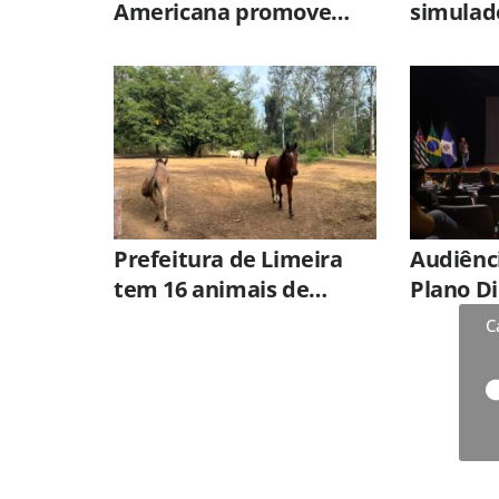
Americana promove
simulad
atividade do
com múl
EducaTrânsito na
Cidade Mirim
Prefeitura de Limeira
Audiênci
tem 16 animais de
Plano Di
grande porte
nesta qu
C
disponíveis para adoção
no Horto