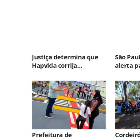
Justiça determina que
São Pau
Hapvida corrija
alerta p
irregularidades em
até 100
unidades de Limeira sob
avanço d
pena de multa
extratro
Prefeitura de
Cordeiró