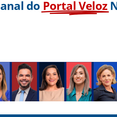
canal do
Portal Veloz
N