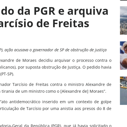
do da PGR e arquiva
rcísio de Freitas
P), ação acusava o governador de SP de obstrução de justiça
exandre de Moraes decidiu arquivar o processo contra o
licanos), por suposta obstrução de Justiça. O pedido havia
(PT-SP).
ador Tarcísio de Freitas contra o ministro Alexandre de
 tirania de um ministro como o [Alexandre de] Moraes”.
 “ato antidemocrático inserido em um contexto de golpe
iculação de Tarcísio por uma anistia aos presos do 8 de
oria-Geral da República (PGR), que já havia solicitado o