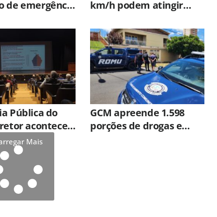
o de emergência
km/h podem atingir
tiplas vítimas
Hortolândia a partir
desta quinta-feira
(06/08)
a Pública do
GCM apreende 1.598
retor acontece
porções de drogas e
inta-feira (6)
prende 11 pessoas em
arregar Mais
um mês em Limeira