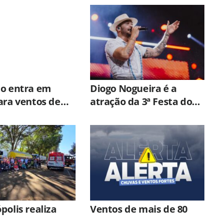
lo entra em
Diogo Nogueira é a
ara ventos de
atração da 3ª Festa do
 km/h com
Dia dos Pais em
e ciclone
Hortolândia
pical
polis realiza
Ventos de mais de 80