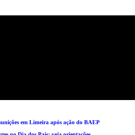
munições em Limeira após ação do BAEP
tes no Dia dos Pais; veja orientações