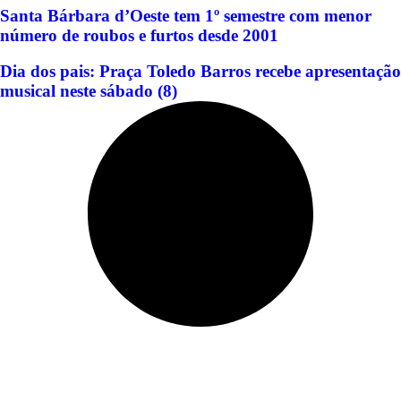
Santa Bárbara d’Oeste tem 1º semestre com menor
número de roubos e furtos desde 2001
Dia dos pais: Praça Toledo Barros recebe apresentação
musical neste sábado (8)