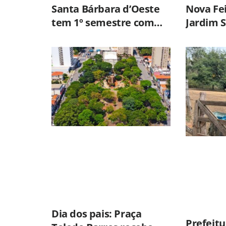
Santa Bárbara d’Oeste
Nova Fe
tem 1º semestre com
Jardim S
menor número de
vacinaçã
roubos e furtos desde
nesta qu
2001
Dia dos pais: Praça
Prefeitu