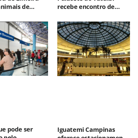
animais de
recebe encontro de
porte
carros antigos e passeio
eis para adoção
guiado nesta sexta-feira
o
(7)
ue pode ser
Iguatemi Campinas
o pelo
oferece estacionamento