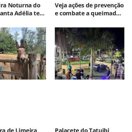
ira Noturna do
Veja ações de prevenção
anta Adélia terá
e combate a queimadas
o itinerante
nas rodovias de SP
inta-feira (6)
ra de Limeira
Palacete do Tatuibi