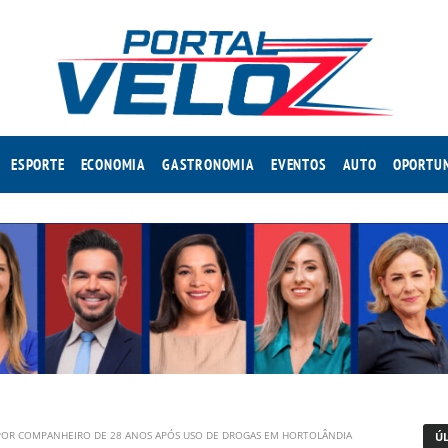
ESPORTE
ECONOMIA
GASTRONOMIA
EVENTOS
AUTO
OPORTU
 POR COMPANHEIRO DE 28 ANOS APÓS USO DE DROGAS EM HORTOLÂNDIA
Ú