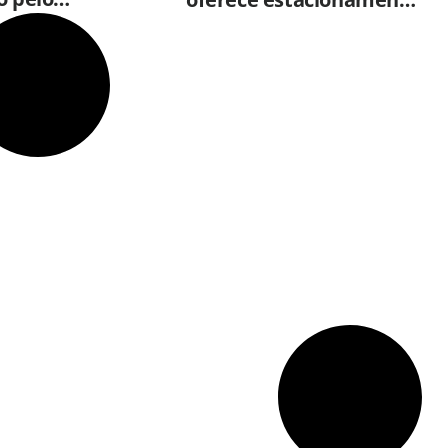
pp do
grátis para clientes que
empo
consumirem em
restaurantes