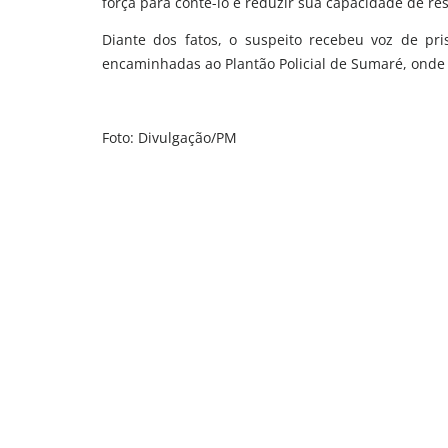
força para contê-lo e reduzir sua capacidade de res
Diante dos fatos, o suspeito recebeu voz de pri
encaminhadas ao Plantão Policial de Sumaré, onde 
Foto: Divulgação/PM