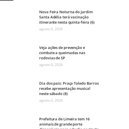
Nova Feira Noturna do Jardim
Santa Adélia terá vacinação
itinerante nesta quinta-feira (6)
agosto 6, 2026
Veja ações de prevenção e
combate a queimadas nas
rodovias de SP
agosto 6, 2026
Dia dos pais: Praça Toledo Barros
recebe apresentação musical
neste sábado (8)
agosto 6, 2026
Prefeitura de Limeira tem 16
animais de grande porte