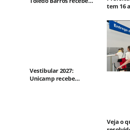
Toledo Barros recebe
tem 16 
apresentação musical
grande 
neste sábado (8)
disponív
no Hort
Vestibular 2027:
Unicamp recebe
inscrições até 31 de
agosto
Veja o q
resolvid