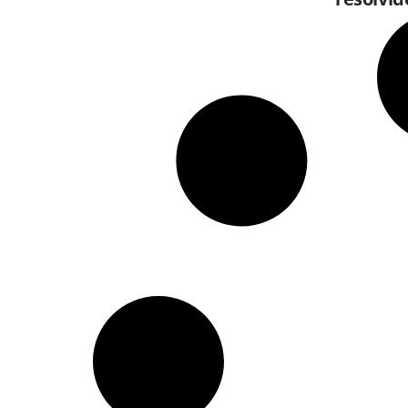
WhatsA
Poupat