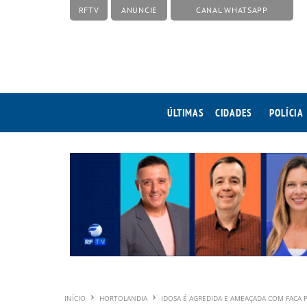
RFTV
ANUNCIE
CANAL WHATSAPP
ÚLTIMAS
CIDADES
POLÍCIA
INÍCIO
HORTOLANDIA
IDOSA É AGREDIDA E AMEAÇADA COM FACA