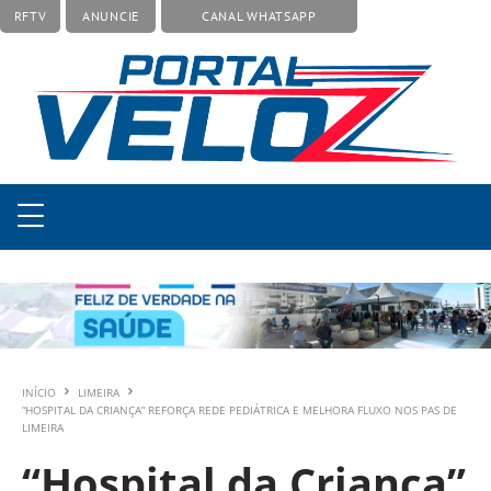
RFTV
ANUNCIE
CANAL WHATSAPP
INÍCIO
LIMEIRA
“HOSPITAL DA CRIANÇA” REFORÇA REDE PEDIÁTRICA E MELHORA FLUXO NOS PAS DE
LIMEIRA
“Hospital da Criança”