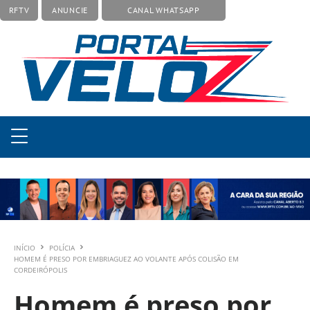
RFTV
ANUNCIE
CANAL WHATSAPP
INÍCIO
POLÍCIA
HOMEM É PRESO POR EMBRIAGUEZ AO VOLANTE APÓS COLISÃO EM
CORDEIRÓPOLIS
Homem é preso por