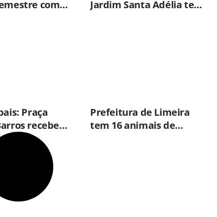
semestre com
Jardim Santa Adélia terá
número de
vacinação itinerante
 furtos desde
nesta quinta-feira (6)
pais: Praça
Prefeitura de Limeira
Barros recebe
tem 16 animais de
tação musical
grande porte
bado (8)
disponíveis para adoção
no Horto