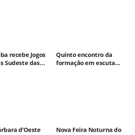
uba recebe Jogos
Quinto encontro da
is Sudeste das
formação em escuta
das Especiais
especializada reforça
ações práticas para
proteção de crianças e
adolescentes em
Americana
árbara d’Oeste
Nova Feira Noturna do