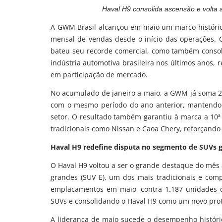
Haval H9 consolida ascensão e volta 
A GWM Brasil alcançou em maio um marco histórico
mensal de vendas desde o início das operações.
bateu seu recorde comercial, como também consol
indústria automotiva brasileira nos últimos anos,
em participação de mercado.
No acumulado de janeiro a maio, a GWM já soma 
com o mesmo período do ano anterior, mantendo 
setor. O resultado também garantiu à marca a 10ª
tradicionais como Nissan e Caoa Chery, reforçand
Haval H9 redefine disputa no segmento de SUVs 
O Haval H9 voltou a ser o grande destaque do mê
grandes (SUV E), um dos mais tradicionais e comp
emplacamentos em maio, contra 1.187 unidades do
SUVs e consolidando o Haval H9 como um novo prot
A liderança de maio sucede o desempenho histór