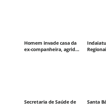
Homem invade casa da
Indaiat
ex-companheira, agride
Regiona
vítima com tesoura e é
Olimpía
preso em flagrante pela
Brasil
GCM de Limeira
Secretaria de Saúde de
Santa B