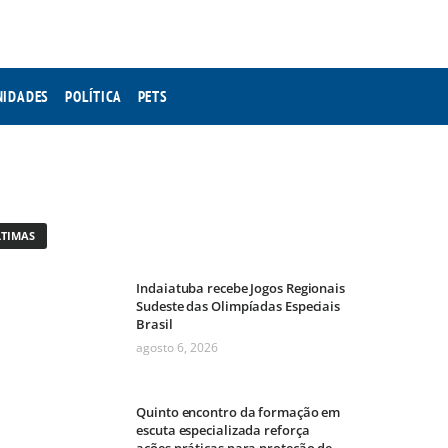
NIDADES
POLÍTICA
PETS
LTIMAS
Indaiatuba recebe Jogos Regionais
Sudeste das Olimpíadas Especiais
Brasil
agosto 6, 2026
Quinto encontro da formação em
escuta especializada reforça
ações práticas para proteção de