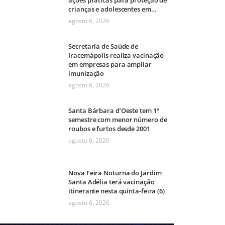
crianças e adolescentes em
Americana
agosto 6, 2026
Secretaria de Saúde de
Iracemápolis realiza vacinação
em empresas para ampliar
imunização
agosto 6, 2026
Santa Bárbara d’Oeste tem 1º
semestre com menor número de
roubos e furtos desde 2001
agosto 6, 2026
Nova Feira Noturna do Jardim
Santa Adélia terá vacinação
itinerante nesta quinta-feira (6)
agosto 6, 2026