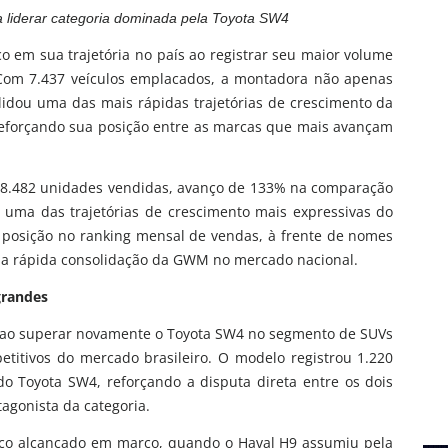
a liderar categoria dominada pela Toyota SW4
 em sua trajetória no país ao registrar seu maior volume
 Com 7.437 veículos emplacados, a montadora não apenas
idou uma das mais rápidas trajetórias de crescimento da
 reforçando sua posição entre as marcas que mais avançam
28.482 unidades vendidas, avanço de 133% na comparação
uma das trajetórias de crescimento mais expressivas do
 posição no ranking mensal de vendas, à frente de nomes
o a rápida consolidação da GWM no mercado nacional.
grandes
s ao superar novamente o Toyota SW4 no segmento de SUVs
etitivos do mercado brasileiro. O modelo registrou 1.220
 Toyota SW4, reforçando a disputa direta entre os dois
agonista da categoria.
ico alcançado em março, quando o Haval H9 assumiu pela