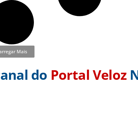
arregar Mais
canal do
Portal Veloz
N