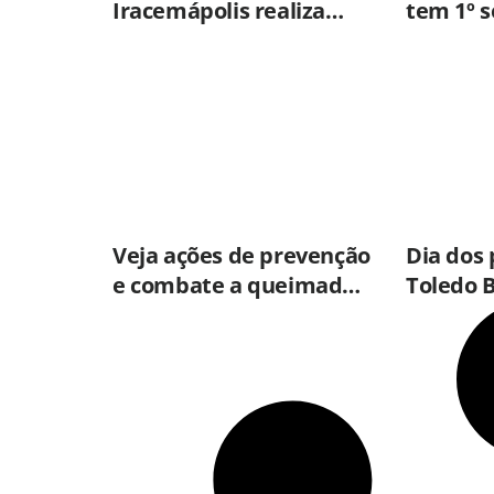
Iracemápolis realiza
tem 1º 
vacinação em empresas
menor 
para ampliar
roubos e
imunização
2001
Veja ações de prevenção
Dia dos 
e combate a queimadas
Toledo 
nas rodovias de SP
apresen
neste sá