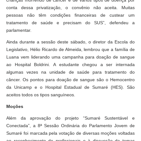
crianças morrendo de câncer e de vários tipos de doença por
conta dessa privatização, o convênio não aceita. Muitas
pessoas não têm condições financeiras de custear um
tratamento de saúde e precisam do SUS”, defendeu a
parlamentar.
Ainda durante a sessão deste sábado, o diretor da Escola do
Legislativo, Hélio Ricardo de Almeida, lembrou que a família de
Luana vem liderando uma campanha para doação de sangue
ao Hospital Boldrini. A estudante chegou a ser internada
algumas vezes na unidade de saúde para tratamento do
câncer. Os pontos para doação de sangue são o Hemocentro
da Unicamp e o Hospital Estadual de Sumaré (HES). São
aceitos todos os tipos sanguíneos.
Moções
Além da aprovação do projeto “Sumaré Sustentável e
Conectada”, a 8ª Sessão Ordinária do Parlamento Jovem de
Sumaré foi marcada pela votação de diversas moções voltadas
ao reconhecimento de profissionais e à discussão de temas