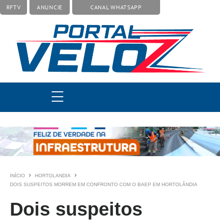
RFTV
ANUNCIE
CANAL WHATSAPP
INÍCIO
HORTOLANDIA
DOIS SUSPEITOS MORREM EM CONFRONTO COM O BAEP EM HORTOLÂNDIA
Dois suspeitos