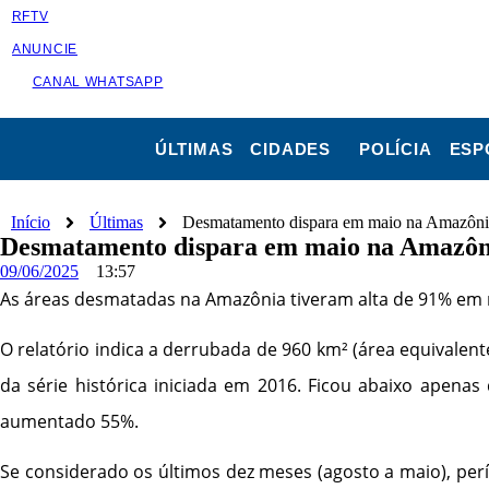
RFTV
ANUNCIE
CANAL WHATSAPP
ÚLTIMAS
CIDADES
POLÍCIA
ESP
Início
Últimas
Desmatamento dispara em maio na Amazônia
Desmatamento dispara em maio na Amazôni
09/06/2025
13:57
As áreas desmatadas na Amazônia tiveram alta de 91% em mai
O relatório indica a derrubada de 960 km² (área equivale
da série histórica iniciada em 2016. Ficou abaixo apenas
aumentado 55%.
Se considerado os últimos dez meses (agosto a maio), per