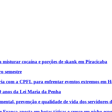
a misturar cocaína e porções de skank em Piracicaba
o semestre
rceria com a CPFL para enfrentar eventos extremos em 
20 anos da Lei Maria da Penha
ntal, prevenção e qualidade de vida dos servidores 
e Franca aposta em botas táticas e cresce em nicho espe