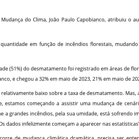
e Mudança do Clima, João Paulo Capobianco, atribuiu o a
uantidade em função de incêndios florestais, mudando u
tade (51%) do desmatamento foi registrado em áreas de flo
anco, e chegou a 32% em maio de 2023, 21% em maio de 20
foi relativamente baixo sobre a taxa de desmatamento. Mas
usive, estamos começando a assistir uma mudança de cená
une a grandes incêndios, pela sua umidade, está sofrendo 
 Os dados infelizmente começam a aparecer nas estatísticas
decorre de mudança climática dramática, precisa ser en