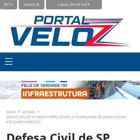
RFTV
ANUNCIE
CANAL WHATSAPP
INÍCIO
ÚLTIMAS
DEFESA CIVIL DE SP INDICA TEMPO ESTÁVEL E POSSIBILIDADE DE CHUVA ISOLADA
ATÉ QUARTA-FEIRA (27)
Defesa Civil de SP