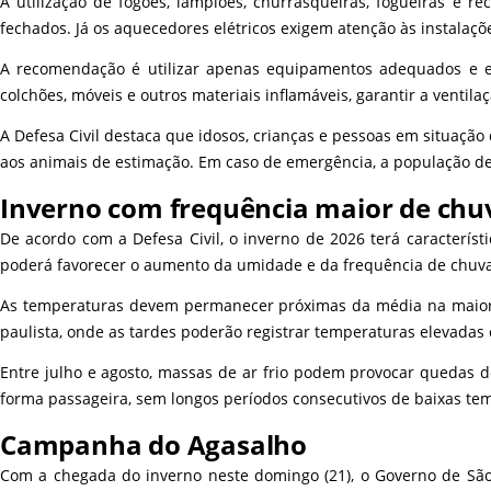
A utilização de fogões, lampiões, churrasqueiras, fogueiras e
fechados. Já os aquecedores elétricos exigem atenção às instalaç
A recomendação é utilizar apenas equipamentos adequados e em
colchões, móveis e outros materiais inflamáveis, garantir a ventila
A Defesa Civil destaca que idosos, crianças e pessoas em situaçã
aos animais de estimação. Em caso de emergência, a população dev
Inverno com frequência maior de chu
De acordo com a Defesa Civil, o inverno de 2026 terá característ
poderá favorecer o aumento da umidade e da frequência de chuva
As temperaturas devem permanecer próximas da média na maior pa
paulista, onde as tardes poderão registrar temperaturas elevadas 
Entre julho e agosto, massas de ar frio podem provocar quedas de
forma passageira, sem longos períodos consecutivos de baixas te
Campanha do Agasalho
Com a chegada do inverno neste domingo (21), o Governo de São 