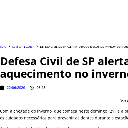
NÍCIO
SEM CATEGORIA
DEFESA CIVIL DE SP ALERTA PARA OS RISCOS DE IMPROVISAR 
Defesa Civil de SP aler
aquecimento no inverno
22/06/2026
08:28
Uso 
Com a chegada do inverno, que começa neste domingo (21), e a pre
os cuidados necessários para prevenir acidentes durante a estaçã