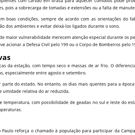
 recipientes com carvão em brasa para aquecer cômodos pode pr
ões, pois a sobrecarga de tomadas e extensões ou a falta de manu
 boas condições, sempre de acordo com as orientações do fabr
ção dos ambientes e evitar deixá-los ligados durante o sono.
o de maior vulnerabilidade merecem atenção especial durante os p
e acionar a Defesa Civil pelo 199 ou o Corpo de Bombeiros pelo 1
vas
icas da estação, com tempo seco e massas de ar frio. O diferenci
s, especialmente entre agosto e setembro.
rte do estado. No entanto, os dias mais quentes para a época d
e umidade relativa do ar reduzida.
 temperatura, com possibilidade de geadas no sul e leste do esta
mperaturas.
Paulo reforça o chamado à população para participar da Campanh