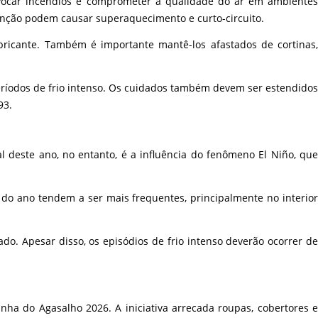
ovocar incêndios e comprometer a qualidade do ar em ambientes
tenção podem causar superaquecimento e curto-circuito.
icante. Também é importante mantê-los afastados de cortinas,
eríodos de frio intenso. Os cuidados também devem ser estendidos
93.
al deste ano, no entanto, é a influência do fenômeno El Niño, que
o ano tendem a ser mais frequentes, principalmente no interior
do. Apesar disso, os episódios de frio intenso deverão ocorrer de
a do Agasalho 2026. A iniciativa arrecada roupas, cobertores e