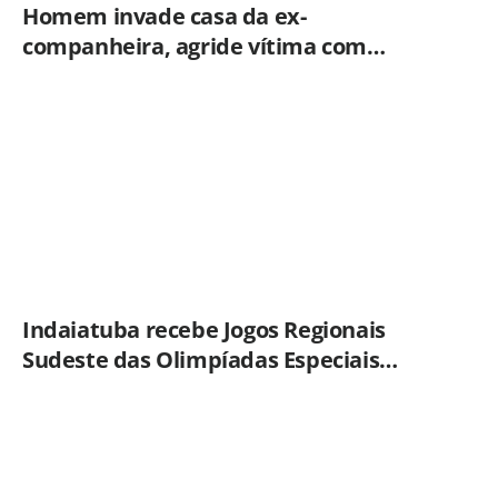
Homem invade casa da ex-
companheira, agride vítima com
tesoura e é preso em flagrante pela
GCM de Limeira
Indaiatuba recebe Jogos Regionais
Sudeste das Olimpíadas Especiais
Brasil