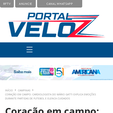
RFTV
ANUNCIE
CANAL WHATSAPP
INÍCIO
CAMPINAS
CORAÇÃO EM CAMPO: CARDIOLOGISTA DO MÁRIO GATTI EXPLICA EMOÇÕES
DURANTE PARTIDAS DE FUTEBOL E ELENCA CUIDADOS
Coração em campo: