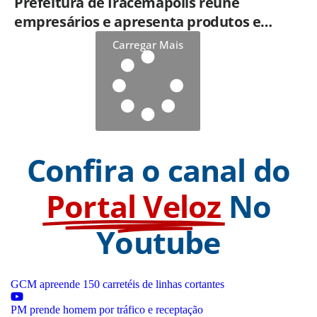
Prefeitura de Iracemápolis reúne
empresários e apresenta produtos e
serviços do Governo do Estado
Carregar Mais
Confira o canal do
Portal Veloz
No
Youtube
GCM apreende 150 carretéis de linhas cortantes
PM prende homem por tráfico e receptação