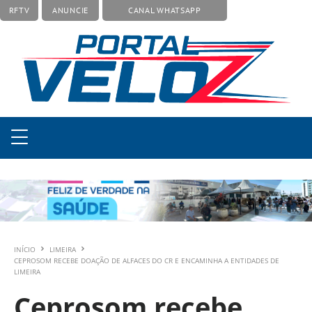
RFTV
ANUNCIE
CANAL WHATSAPP
INÍCIO
LIMEIRA
CEPROSOM RECEBE DOAÇÃO DE ALFACES DO CR E ENCAMINHA A ENTIDADES DE
LIMEIRA
Ceprosom recebe