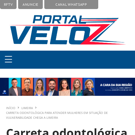
RFTV
ANUNCIE
CANAL WHATSAPP
INÍCIO
LIMEIRA
CARRETA ODONTOLÓGICA PARA ATENDER MULHERES EM SITUAÇÃO DE
VULNERABILIDADE CHEGA A LIMEIRA
Carreta odontológica