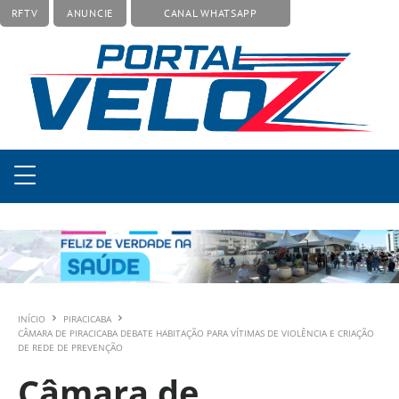
RFTV
ANUNCIE
CANAL WHATSAPP
INÍCIO
PIRACICABA
CÂMARA DE PIRACICABA DEBATE HABITAÇÃO PARA VÍTIMAS DE VIOLÊNCIA E CRIAÇÃO
DE REDE DE PREVENÇÃO
Câmara de