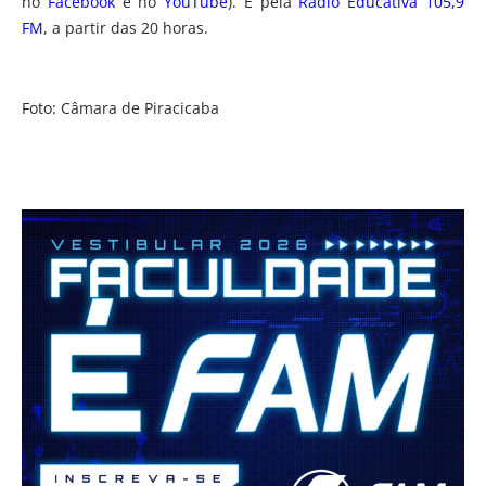
no
Facebook
e no
YouTube
). E pela
Rádio Educativa 105,9
FM
, a partir das 20 horas.
Foto: Câmara de Piracicaba