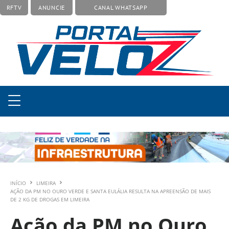
RFTV
ANUNCIE
CANAL WHATSAPP
INÍCIO
LIMEIRA
AÇÃO DA PM NO OURO VERDE E SANTA EULÁLIA RESULTA NA APREENSÃO DE MAIS
DE 2 KG DE DROGAS EM LIMEIRA
Ação da PM no Ouro