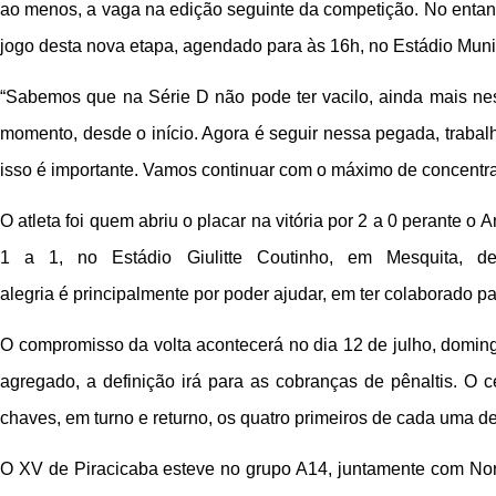
ao menos, a vaga na edição seguinte da competição. No entanto,
jogo desta nova etapa, agendado para às 16h, no Estádio Muni
“Sabemos que na Série D não pode ter vacilo, ainda mais nes
momento, desde o início. Agora é seguir nessa pegada, traba
isso é importante. Vamos continuar com o máximo de concentraç
O atleta foi quem abriu o placar na vitória por 2 a 0 perante
1 a 1, no Estádio Giulitte Coutinho, em Mesquita, d
alegria é principalmente por poder ajudar, em ter colaborado
O compromisso da volta acontecerá no dia 12 de julho, doming
agregado, a definição irá para as cobranças de pênaltis. O 
chaves, em turno e returno, os quatro primeiros de cada uma de
O XV de Piracicaba esteve no grupo A14, juntamente com Nor