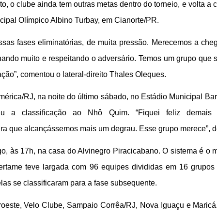
 o clube ainda tem outras metas dentro do torneio, e volta a c
cipal Olímpico Albino Turbay, em Cianorte/PR.
sas fases eliminatórias, de muita pressão. Merecemos a cheg
lhando muito e respeitando o adversário. Temos um grupo que 
ão”, comentou o lateral-direito Thales Oleques.
 o América/RJ, na noite do último sábado, no Estádio Municipal
eu a classificação ao Nhô Quim. “Fiquei feliz demais
 para que alcançássemos mais um degrau. Esse grupo merece”, d
o, às 17h, na casa do Alvinegro Piracicabano. O sistema é o 
certame teve largada com 96 equipes divididas em 16 grupos 
las se classificaram para a fase subsequente.
oeste, Velo Clube, Sampaio Corrêa/RJ, Nova Iguaçu e Maricá.