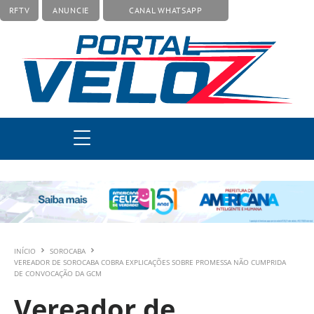
RFTV
ANUNCIE
CANAL WHATSAPP
INÍCIO
SOROCABA
VEREADOR DE SOROCABA COBRA EXPLICAÇÕES SOBRE PROMESSA NÃO CUMPRIDA
DE CONVOCAÇÃO DA GCM
Vereador de