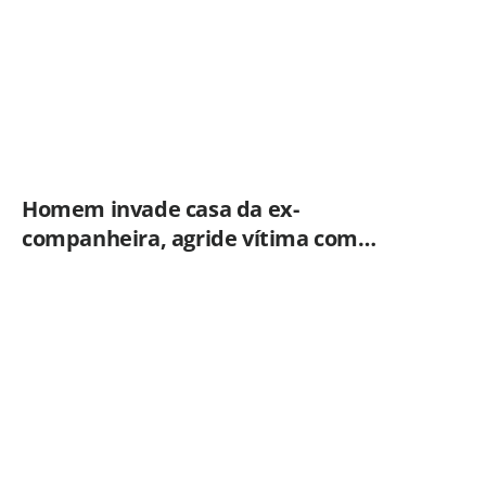
Homem invade casa da ex-
companheira, agride vítima com
tesoura e é preso em flagrante pela
GCM de Limeira