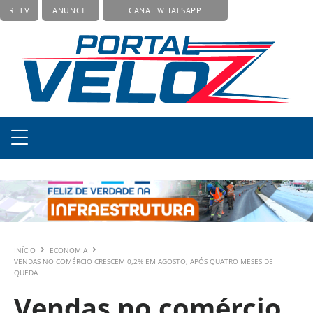
RFTV
ANUNCIE
CANAL WHATSAPP
INÍCIO
ECONOMIA
VENDAS NO COMÉRCIO CRESCEM 0,2% EM AGOSTO, APÓS QUATRO MESES DE
QUEDA
Vendas no comércio