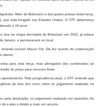
a.
ntegrantes. Além de Bolsonaro e dos quatro presos nesta terça,
, que está foragido nos Estados Unidos. O STF determinou
ndenado a 16 anos.
 e vice na chapa derrotada de Bolsonaro em 2022, já estava
o de Janeiro, e permanecerá no local.
 tenente-coronel Mauro Cid. Ele fez acordo de colaboração
e aberto.
evista para esta terça, mas advogados dos condenados se
ssão do prazo para recursos finais.
 apresentá-los. Pela jurisprudência atual, o STF entende que
rgência de dois dos cinco votos no julgamento realizado na
tou pela absolvição, no julgamento realizado em setembro. As
dá a elas o direito a mais um recurso.