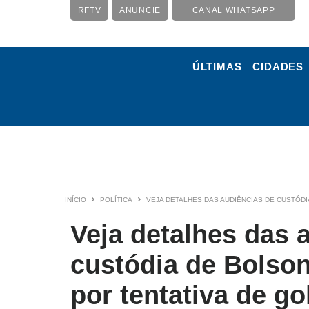
RFTV
ANUNCIE
CANAL WHATSAPP
ÚLTIMAS
CIDADES
INÍCIO
POLÍTICA
VEJA DETALHES DAS AUDIÊNCIAS DE CUSTÓD
Veja detalhes das 
custódia de Bolson
por tentativa de go