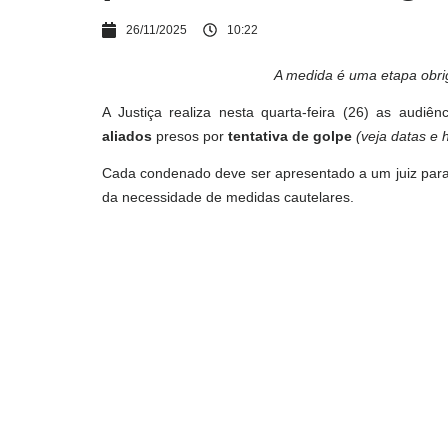
26/11/2025
10:22
A medida é uma etapa obrig
A Justiça realiza nesta quarta-feira (26) as audiên
aliados
presos por
tentativa de golpe
(veja datas e 
Cada condenado deve ser apresentado a um juiz para 
da necessidade de medidas cautelares.