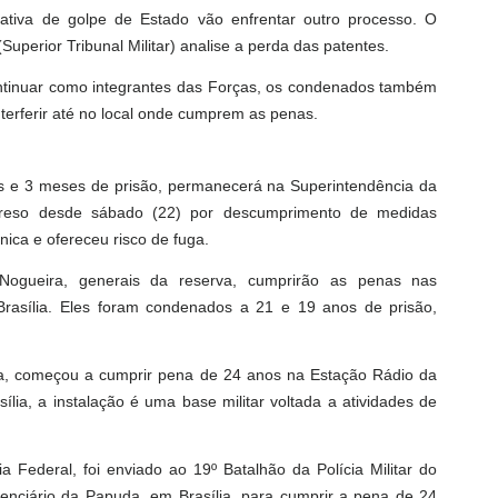
ativa de golpe de Estado vão enfrentar outro processo. O
perior Tribunal Militar) analise a perda das patentes.
ontinuar como integrantes das Forças, os condenados também
nterferir até no local onde cumprem as penas.
s e 3 meses de prisão, permanecerá na Superintendência da
a preso desde sábado (22) por descumprimento de medidas
nica e ofereceu risco de fuga.
Nogueira, generais da reserva, cumprirão as penas nas
rasília. Eles foram condenados a 21 e 19 anos de prisão,
ha, começou a cumprir pena de 24 anos na Estação Rádio da
ília, a instalação é uma base militar voltada a atividades de
a Federal, foi enviado ao 19º Batalhão da Polícia Militar do
itenciário da Papuda, em Brasília, para cumprir a pena de 24