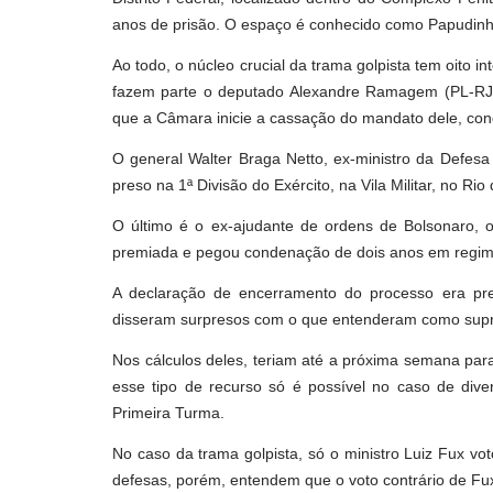
anos de prisão. O espaço é conhecido como Papudinh
Ao todo, o núcleo crucial da trama golpista tem oito i
fazem parte o deputado Alexandre Ramagem (PL-RJ)
que a Câmara inicie a cassação do mandato dele, co
O general Walter Braga Netto, ex-ministro da Defesa
preso na 1ª Divisão do Exército, na Vila Militar, no Ri
O último é o ex-ajudante de ordens de Bolsonaro, o
premiada e pegou condenação de dois anos em regim
A declaração de encerramento do processo era pr
disseram surpresos com o que entenderam como supre
Nos cálculos deles, teriam até a próxima semana para
esse tipo de recurso só é possível no caso de dive
Primeira Turma.
No caso da trama golpista, só o ministro Luiz Fux vo
defesas, porém, entendem que o voto contrário de Fux 