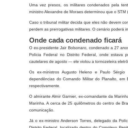
Uma vez presos, os militares condenados pela tent
ministro Alexandre de Moraes determinou que o STM (Su
Caso o tribunal militar decida que eles não devem c
perdem as prerrogativas militares. O cenário poderá i
Onde cada condenado ficará
O ex-presidente Jair Bolsonaro, condenado a 27 ano
Polícia Federal no Distrito Federal, onde estav
cautelares de agosto — ele violou a tornozeleira eletrô
Os ex-ministros Augusto Heleno e Paulo Sérgio 
dependências do Comando Militar do Planalto, em B
respectivamente.
O almirante Almir Garnier, ex-comandante da Marin
Marinha. A cerca de 25 quilômetros do centro de Bras
comunicação.
Já o ex-ministro Anderson Torres, delegado da Políci
Distrito Federal, localizado dentro do Complexo Pen