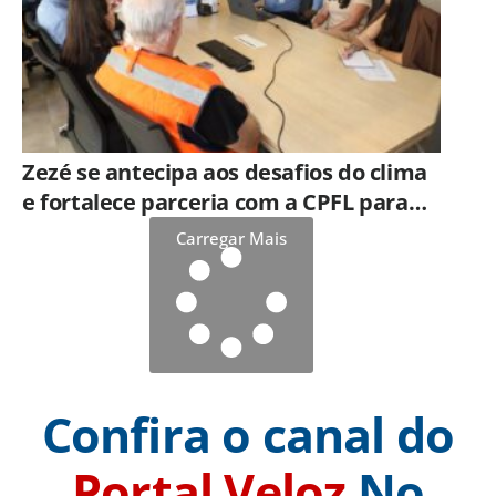
Zezé se antecipa aos desafios do clima
e fortalece parceria com a CPFL para
enfrentar eventos extremos em
Carregar Mais
Hortolândia
Confira o canal do
Portal Veloz
No