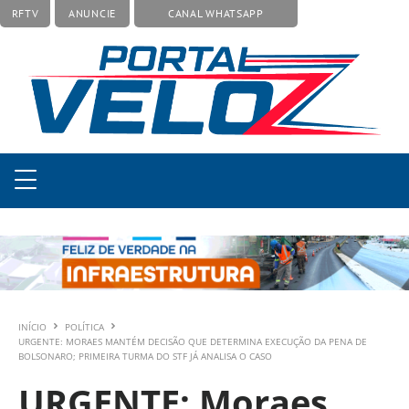
RFTV
ANUNCIE
CANAL WHATSAPP
INÍCIO
POLÍTICA
URGENTE: MORAES MANTÉM DECISÃO QUE DETERMINA EXECUÇÃO DA PENA DE
BOLSONARO; PRIMEIRA TURMA DO STF JÁ ANALISA O CASO
URGENTE: Moraes