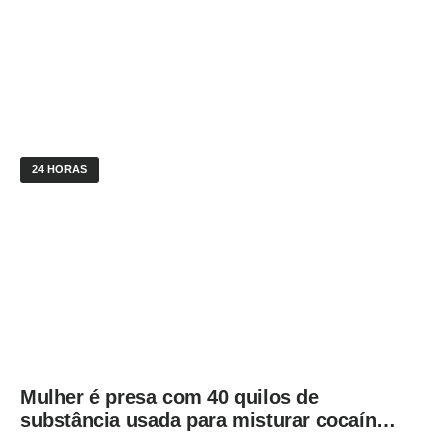
24 HORAS
Mulher é presa com 40 quilos de
substância usada para misturar cocaína
e porções de skank em Piracicaba