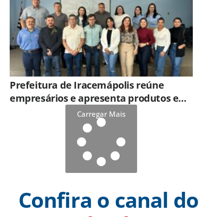
Prefeitura de Iracemápolis reúne
empresários e apresenta produtos e
serviços do Governo do Estado
Carregar Mais
Confira o canal do