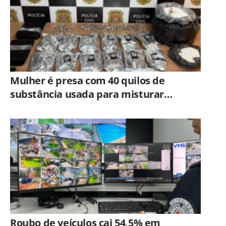
Mulher é presa com 40 quilos de
substância usada para misturar
cocaína e porções de skank em
Piracicaba
Roubo de veículos cai 54,5% em