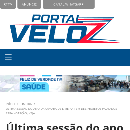
RFTV
ANUNCIE
CANAL WHATSAPP
INÍCIO
LIMEIRA
ÚLTIMA SESSÃO DO ANO DA CÂMARA DE LIMEIRA TEM DEZ PROJETOS PAUTADOS
PARA VOTAÇÃO; VEJA
Última sessão do ano