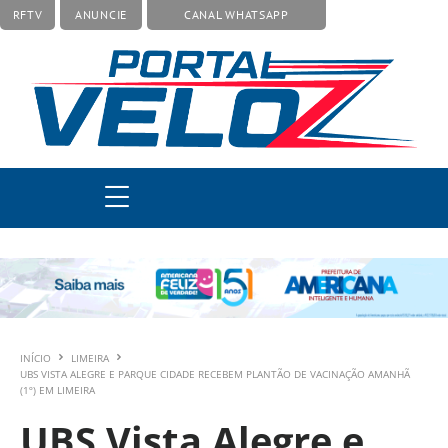
RFTV
ANUNCIE
CANAL WHATSAPP
INÍCIO
LIMEIRA
UBS VISTA ALEGRE E PARQUE CIDADE RECEBEM PLANTÃO DE VACINAÇÃO AMANHÃ
(1º) EM LIMEIRA
UBS Vista Alegre e