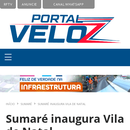
RFTV
ANUNCIE
CANAL WHATSAPP
INÍCIO
SUMARÉ
SUMARÉ INAUGURA VILA DE NATAL
Sumaré inaugura Vila